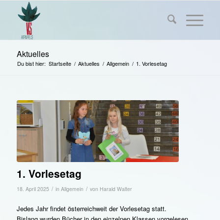
Aktuelles
Du bist hier:
Startseite
/
Aktuelles
/
Allgemein
/
1. Vorlesetag
1. Vorlesetag
/
/
18. April 2025
in
Allgemein
von
Harald Walter
Jedes Jahr findet österreichweit der Vorlesetag statt.
Bislang wurden Bücher in den einzelnen Klassen vorgelesen.