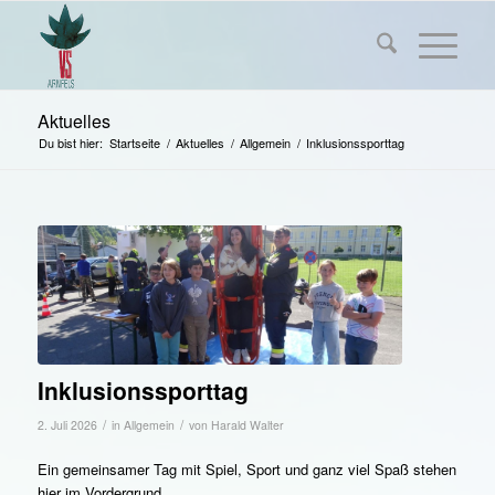
Aktuelles
Du bist hier:
Startseite
/
Aktuelles
/
Allgemein
/
Inklusionssporttag
Inklusionssporttag
/
/
2. Juli 2026
in
Allgemein
von
Harald Walter
Ein gemeinsamer Tag mit Spiel, Sport und ganz viel Spaß stehen
hier im Vordergrund.