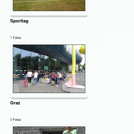
Sporttag
Fotos
7
Graz
Fotos
8