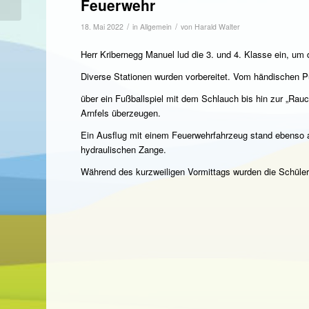
Feuerwehr
/
/
18. Mai 2022
in
Allgemein
von
Harald Walter
Herr Kribernegg Manuel lud die 3. und 4. Klasse ein, u
Diverse Stationen wurden vorbereitet. Vom händischen
über ein Fußballspiel mit dem Schlauch bis hin zur „Rau
Arnfels überzeugen.
Ein Ausflug mit einem Feuerwehrfahrzeug stand ebenso 
hydraulischen Zange.
Während des kurzweiligen Vormittags wurden die Schüler