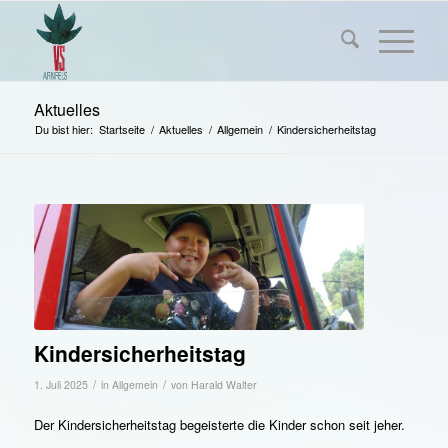
Aktuelles
Du bist hier:
Startseite
/
Aktuelles
/
Allgemein
/
Kindersicherheitstag
Kindersicherheitstag
/
/
1. Juli 2025
in
Allgemein
von
Harald Walter
Der Kindersicherheitstag begeisterte die Kinder schon seit jeher.