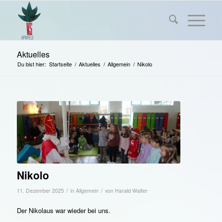
Aktuelles
Du bist hier:
Startseite
/
Aktuelles
/
Allgemein
/
Nikolo
Nikolo
/
/
11. Dezember 2025
in
Allgemein
von
Harald Walter
Der Nikolaus war wieder bei uns.