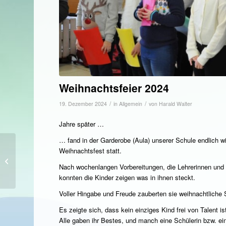
Weihnachtsfeier 2024
/
/
19. Dezember 2024
in
Allgemein
von
Harald Walter
Jahre später …
… fand in der Garderobe (Aula) unserer Schule endlich wi
Weihnachtsfest statt.
Der Nikolaus war bei
uns
Nach wochenlangen Vorbereitungen, die Lehrerinnen und 
konnten die Kinder zeigen was in ihnen steckt.
Voller Hingabe und Freude zauberten sie weihnachtliche
Es zeigte sich, dass kein einziges Kind frei von Talent is
Alle gaben ihr Bestes, und manch eine Schülerin bzw. ein